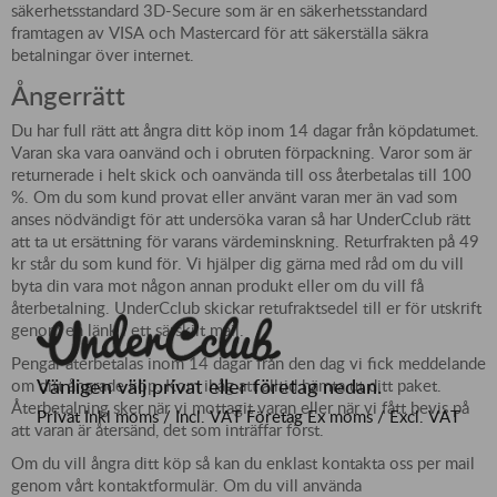
säkerhetsstandard 3D-Secure som är en säkerhetsstandard
framtagen av VISA och Mastercard för att säkerställa säkra
betalningar över internet.
Ångerrätt
Du har full rätt att ångra ditt köp inom 14 dagar från köpdatumet.
Varan ska vara oanvänd och i obruten förpackning. Varor som är
returnerade i helt skick och oanvända till oss återbetalas till 100
%. Om du som kund provat eller använt varan mer än vad som
anses nödvändigt för att undersöka varan så har UnderCclub rätt
att ta ut ersättning för varans värdeminskning. Returfrakten på 49
kr står du som kund för. Vi hjälper dig gärna med råd om du vill
byta din vara mot någon annan produkt eller om du vill få
återbetalning. UnderCclub skickar retufraktsedel till er för utskrift
genom en länk i ett särskilt mail.
Pengar återbetalas inom 14 dagar från den dag vi fick meddelande
Vänligen välj privat eller företag nedan.
om ditt ångrade köp. Kom ihåg att alltid hämta ut ditt paket.
Återbetalning sker när vi mottagit varan eller när vi fått bevis på
Privat
Inkl moms / Incl. VAT
Företag
Ex moms / Excl. VAT
att varan är återsänd, det som inträffar först.
Om du vill ångra ditt köp så kan du enklast kontakta oss per mail
genom vårt kontaktformulär. Om du vill använda