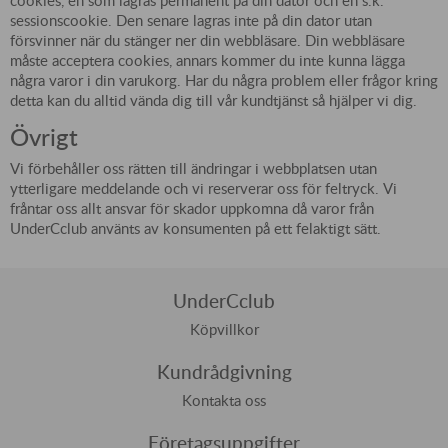
cookies, en som lagras permanent på din dator och en s.k.
sessionscookie. Den senare lagras inte på din dator utan
försvinner när du stänger ner din webbläsare. Din webbläsare
måste acceptera cookies, annars kommer du inte kunna lägga
några varor i din varukorg. Har du några problem eller frågor kring
detta kan du alltid vända dig till vår kundtjänst så hjälper vi dig.
Övrigt
Vi förbehåller oss rätten till ändringar i webbplatsen utan
ytterligare meddelande och vi reserverar oss för feltryck. Vi
fråntar oss allt ansvar för skador uppkomna då varor från
UnderCclub använts av konsumenten på ett felaktigt sätt.
UnderCclub
Köpvillkor
Kundrådgivning
Kontakta oss
Företagsuppgifter