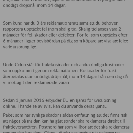
onödigt dröjsmål inom 14 dagar.
Som kund har du 3 års reklamationsrätt samt att du behöver
rapportera upptäckt fel inom skälig tid. Skälig tid anses vara 2
månader för fel, skador eller defekter. För fel som upptäcks efter
6 månader ligger bevisbördan på dig som köpare att visa att felet
varit ursprungligt.
UnderCclub står för fraktkostnader och andra rimliga kostnader
som uppkommit genom reklamationen. Kostnader för frakt
återbetalas utan onödigt dröjsmål, inom 14 dagar från den dag då
vi mottagit den reklamerade varan.
Sedan 1 januari 2016 erbjuder EU en tjänst för tvistlösning
online. I händelse av tvist kan du använda deras tjänst.
Paket som har synliga skador i sådan omfattning att det finns risk
att något på insidan kan ha gått sönder ska reklameras direkt till
fraktleverantören. Postnord har som villkor att det ska reklameras
samma dag hos dem. Gärna i direkt anslutning när paketet tas