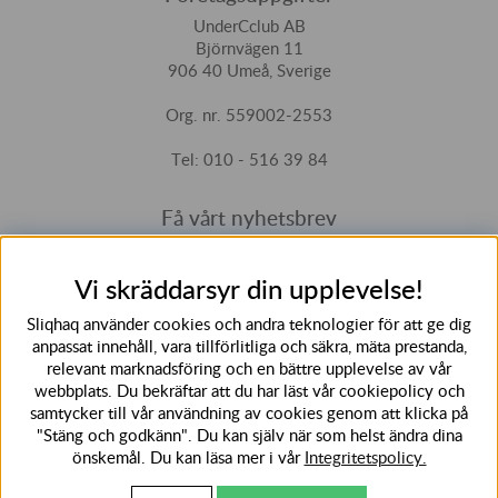
UnderCclub AB
Björnvägen 11
906 40 Umeå, Sverige
Org. nr. 559002-2553
Tel: 010 - 516 39 84
Få vårt nyhetsbrev
Ange din e-post nedan för att ta del av nyheter och
erbjudanden
Vi skräddarsyr din upplevelse!
SKICKA
Sliqhaq använder cookies och andra teknologier för att ge dig
anpassat innehåll, vara tillförlitliga och säkra, mäta prestanda,
relevant marknadsföring och en bättre upplevelse av vår
webbplats. Du bekräftar att du har läst vår cookiepolicy och
samtycker till vår användning av cookies genom att klicka på
"Stäng och godkänn". Du kan själv när som helst ändra dina
önskemål. Du kan läsa mer i vår
Integritetspolicy.