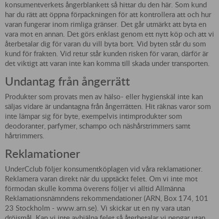
konsumentverkets ångerblankett så hittar du den här. Som kund
har du rätt att öppna förpackningen för att kontrollera att och hur
varan fungerar inom rimliga gränser. Det går utmärkt att byta en
vara mot en annan. Det görs enklast genom ett nytt köp och att vi
återbetalar dig för varan du vill byta bort. Vid byten står du som
kund för frakten. Vid retur står kunden risken för varan, därför är
det viktigt att varan inte kan komma till skada under transporten.
Undantag från ångerrätt
Produkter som provats men av hälso- eller hygienskäl inte kan
säljas vidare är undantagna från ångerrätten. Hit räknas varor som
inte lämpar sig för byte, exempelvis intimprodukter som
deodoranter, parfymer, schampo och näshårstrimmers samt
hårtrimmers.
Reklamationer
UnderCclub följer konsumentköplagen vid våra reklamationer.
Reklamera varan direkt när du upptäckt felet. Om vi inte mot
förmodan skulle komma överens följer vi alltid Allmänna
Reklamationsnämndens rekommendationer (ARN, Box 174, 101
23 Stockholm - www.arn.se). Vi skickar ut en ny vara utan
dröjsmål. Kan vi inte avhjälpa felet så återbetalar vi pengar utan