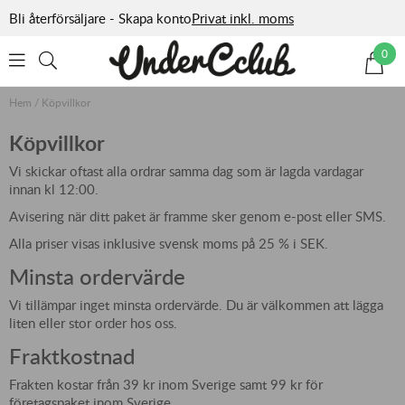
Bli återförsäljare - Skapa konto
Privat inkl. moms
0
Hem
/
Köpvillkor
Köpvillkor
Vi skickar oftast alla ordrar samma dag som är lagda vardagar
innan kl 12:00.
Avisering när ditt paket är framme sker genom e-post eller SMS.
Alla priser visas inklusive svensk moms på 25 % i SEK.
Minsta ordervärde
Vi tillämpar inget minsta ordervärde. Du är välkommen att lägga
liten eller stor order hos oss.
Fraktkostnad
Frakten kostar från 39 kr inom Sverige samt 99 kr för
företagspaket inom Sverige.