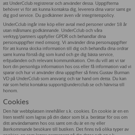
att UnderCclub registrerar och använder dessa. Uppgifterna
behöver vi för att kunna kontakta dig, leverera dina varor samt ge
dig god service. Du godkänner även vår integritetspolicy.
UnderCclub ingår inte köp eller avtal med personer under 18 år
utan målsmans godkännande. UnderCclub och våra
verktyg/partners uppfyller GPDR och behandlar dina
personuppgifter med omsorg. Vi använder dina personuppgifter
för att kunna skicka information till dig och behandla dina ordrar
samt kunna förstå dig som kund och ge dig bästa service,
erbjudanden och relevant kommunikation. Om du vill att vi tar
bort din personliga information hos oss eller få information vad vi
sparar och hur vi använder dina uppgifter så finns Gustav Burman
VD på UnderCclub som ansvarig och tar hand om detta. Du kan
när som helst kontakta support@undercclub.se och hänvisa till
honom.
Cookies
Den här webbplatsen innehåller s.k. cookies. En cookie är en en
liten textfil som lagras på din dator som bl.a. berättar för oss om
ditt användarnamn hos oss samt om du är en ny eller
återkommande besökare till butiken. Det finns två olika typer av