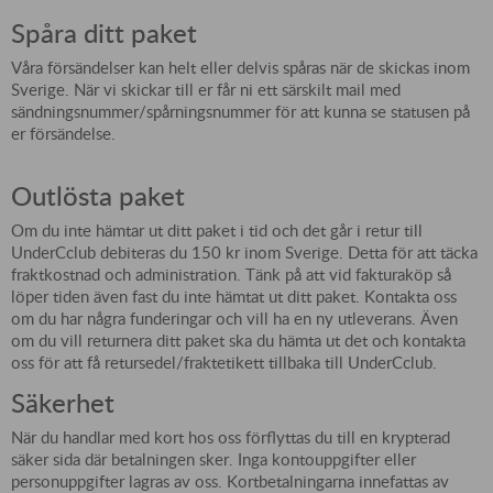
Spåra ditt paket
Våra försändelser kan helt eller delvis spåras när de skickas inom
Sverige. När vi skickar till er får ni ett särskilt mail med
sändningsnummer/spårningsnummer för att kunna se statusen på
er försändelse.
Outlösta paket
Om du inte hämtar ut ditt paket i tid och det går i retur till
UnderCclub debiteras du 150 kr inom Sverige. Detta för att täcka
fraktkostnad och administration. Tänk på att vid fakturaköp så
löper tiden även fast du inte hämtat ut ditt paket. Kontakta oss
om du har några funderingar och vill ha en ny utleverans. Även
om du vill returnera ditt paket ska du hämta ut det och kontakta
oss för att få retursedel/fraktetikett tillbaka till UnderCclub.
Säkerhet
När du handlar med kort hos oss förflyttas du till en krypterad
säker sida där betalningen sker. Inga kontouppgifter eller
personuppgifter lagras av oss. Kortbetalningarna innefattas av