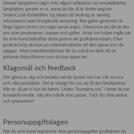
lämnas härigenom utgör inte någon utfästelse om användbarhet,
lämplighet, garanti m.m. annat än där så är direkt angivet.
UnderCclub förbehåller sig rätten till ändring av samtlig
information utan föregående avisering. Rea gäller generellt så
långt lagret räcket om inget annat anges. Observera att det är det
pris som presenteras i kassan som gäller. Avtal om köpet ingås när
du som kund bekräftar detta genom att godkänna köpet. Efter
godkänt köp skickas en orderbekräftelse till den epost som du
uppgav. Med orderbekräftelsen får du också en länk till de
gällande köpvillkoren som du kan spara ner.
Klagomål och feedback
Hör gärna av dig och berätta vad du tycker om oss, vår service
och våra produkter. Det är viktigt för oss att få den feedbacken
från er, så att vi kan bli bättre. Under "kontakta oss" i hittar du ett
kontaktformulär, välj den rubrik som passar. Tack för dina tankar
och synpunkter!
Personuppgiftslagen
När du som kund registrerar dina personuppgifter godkänner du