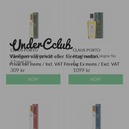
CLAUS PORTO
CLAUS PORTO
Vänligen välj privat eller företag nedan.
Agua Fougère Cologne No
Agua Fougère Cologne No
3 Travel Size
3
Privat
Inkl moms / Incl. VAT
Företag
Ex moms / Excl. VAT
309 kr
1099 kr
KÖP!
KÖP!