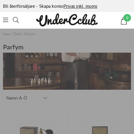
Bli återförsäljare - Skapa konto
Privat inkl. moms
0
Hem
/
Doft
/
Parfym
Parfym
Namn A-Ö