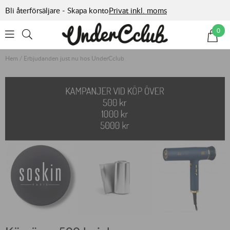
Bli återförsäljare - Skapa konto
Privat inkl. moms
0
Hem
/
Erbjudanden just nu hos UnderCclub