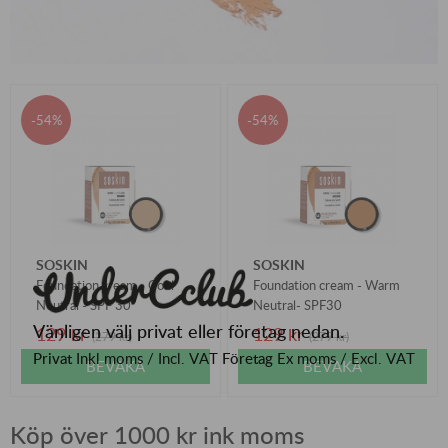
54
54
SOSKIN
SOSKIN
Foundation cream - Cool
Foundation cream - Warm
Neutral - SPF 30
Neutral- SPF30
Vänligen välj privat eller företag nedan.
129 kr
129 kr
(279 kr)
(279 kr)
Privat
Inkl moms / Incl. VAT
Företag
Ex moms / Excl. VAT
BEVAKA
BEVAKA
Köp över 1000 kr ink moms